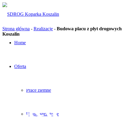
Strona główna
-
Realizacje
-
Budowa placu z płyt drogowych
Koszalin
Home
Oferta
Budowa
Prace ziemne
placu z płyt
Usługi sprzętowe