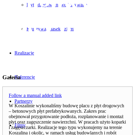
drogowych
Płyty drogowe nowe i używane
Koszalin
Kruszywa, piasek i ziemia
Realizacje
Galeria
Referencje
Follow a manual added link
Partnerzy
W Koszalinie wykonaliśmy budowę placu z płyt drogowych
– betonowych płyt prefabrykowanych. Zakres prac
obejmował przygotowanie podłoża, rozplanowanie i montaż
płyt oraz zagęszczenie nawierzchni. W pracach użyto koparki
Filmy
i zagęszczarki. Realizacje tego typu wykonujemy na terenie
Koszalina i okolic, w ramach usług budowlanych i robót